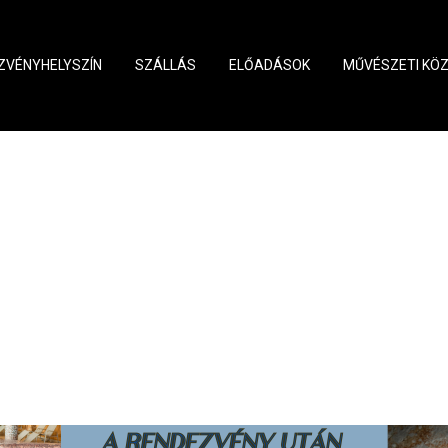
ZVÉNYHELYSZÍN
SZÁLLÁS
ELŐADÁSOK
MŰVÉSZETI KÖ