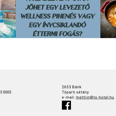
2653 Bánk
15 0005
Tóparti sétány
e-mail:
mettrin@to-hotel.hu