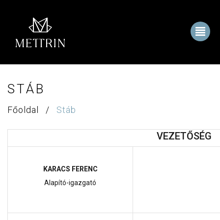
STÁB
Főoldal
/
Stáb
VEZETŐSÉG
KARACS FERENC
Alapító-igazgató