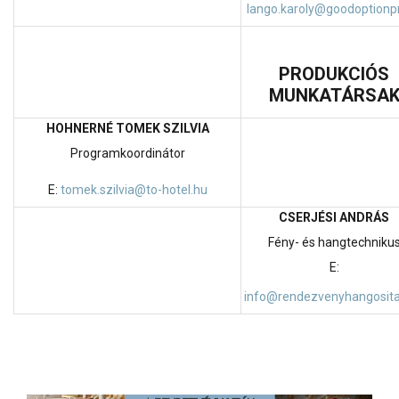
lango.karoly@goodoptionpr
PRODUKCIÓS
MUNKATÁRSA
HOHNERNÉ TOMEK SZILVIA
Programkoordinátor
E:
tomek.szilvia@to-hotel.hu
CSERJÉSI ANDRÁS
Fény- és hangtechniku
E:
info@rendezvenyhangosita