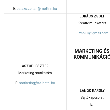
E:
balazs.zoltan@mettrin.hu
LUKÁCS ZSOLT
Kreatív munkatárs
E:
zsoluk@gmail.com
MARKETING ÉS
KOMMUNIKÁCI
ASZÓDI ESZTER
Marketing munkatárs
E:
marketing@to-hotel.hu
LANGÓ KÁROLY
Sajtókapcsolat
E: