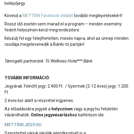
belépőjegy.
Kövesd a
METTRIN Facebook oldalát
további meglepetésekért!
Rossz idő esetén sem marad el a program – minden esemény
fedett helyszínen kerül megrendezésre.
Készülj fel egy felejthetetlen, mesés napra, ahol az ünnep minden
csodája megelevenedik a Bánki-tó partján!
Támogató partnerünk: Tó Wellness Hotel*** Bánk
TOVÁBBI INFORMÁCIÓ:
Jegyárak: Felnőtt jegy: 2.400 Ft / Gyermek (2-12 éves) jegy: 1.200
Ft
2 éves kor alatt a részvétel ingyenes.
Az előadásokra jegyek a
helyszínen
vagy a jegy.hu felületén
vásárolhatók.
Online jegyvásárláshoz
kattintson ide:
METTRIN.JEGY.HU
Szeretettel várjuk iskolák jelentkezését is a