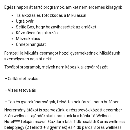
Egész napon át tartó programok, amiket nem érdemes kihagyni:
Találkozás és fotózkodás a Mikulással
Ugrálóvár
Selfie Box, hogy hazavihessétek az emléket
Kézműves foglalkozás
Mézeskalács
Ünnepi hangulat
Fontos: Ha Mikulás-csomagot hozol gyermekednek, Mikulásunk
személyesen adja át neki!
További programok, melyek nem képezik a jegyár részét:
– Csillámtetoválás
– Vizes tetoválás
– Tea és gyerekfinomságok, felnőtteknek forralt bor a büfében
Nyereményjátékot is szervezünk: a résztvevők között december
8-án wellness-ajándékokat sorsolunk ki a bánki Tó Wellness
Hotel*** felajánlásával. Gazdára talál 1 db családi 3 órás wellness
belépőjegy (2 felnőtt + 3 gyermek) és 4 db páros 3 órás wellness