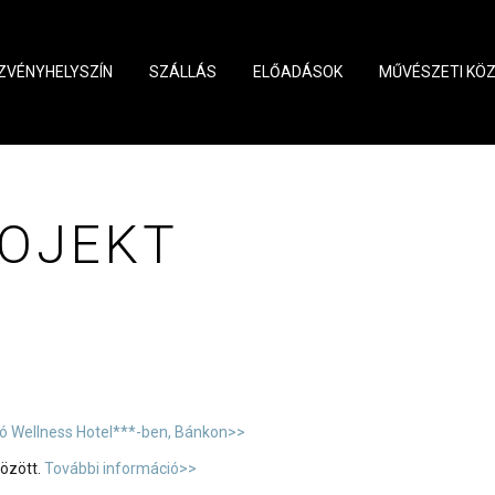
ZVÉNYHELYSZÍN
SZÁLLÁS
ELŐADÁSOK
MŰVÉSZETI KÖ
ROJEKT
ó Wellness Hotel***-ben, Bánkon>>
özött.
További információ>>