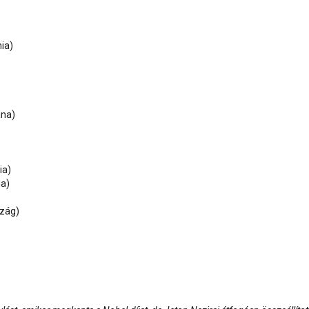
ia)
ina)
ia)
ia)
szág)