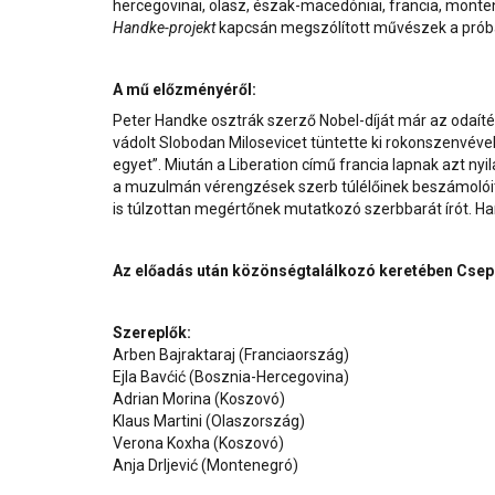
hercegovinai, olasz, észak-macedóniai, francia, monten
Handke-projekt
kapcsán megszólított művészek a próbák
A mű előzményéről:
Peter Handke osztrák szerző Nobel-díját már az odaít
vádolt Slobodan Milosevicet tüntette ki rokonszenvéve
egyet”. Miután a Liberation című francia lapnak azt nyil
a muzulmán vérengzések szerb túlélőinek beszámolóit 
is túlzottan megértőnek mutatkozó szerbbarát írót. H
Az előadás után közönségtalálkozó keretében Csepe
Szereplők:
Arben Bajraktaraj (Franciaország)
Ejla Bavćić (Bosznia-Hercegovina)
Adrian Morina (Koszovó)
Klaus Martini (Olaszország)
Verona Koxha (Koszovó)
Anja Drljević (Montenegró)