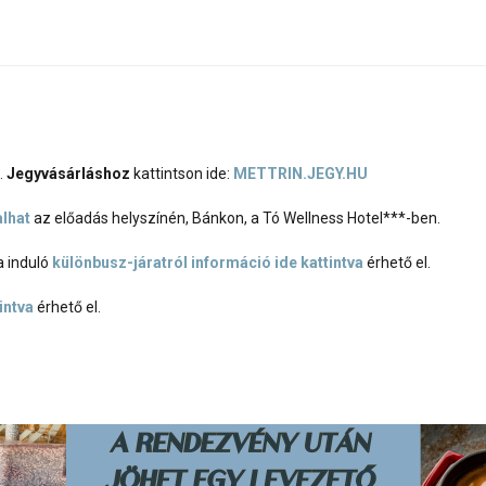
.
Jegyvásárláshoz
kattintson ide:
METTRIN.JEGY.HU
alhat
az előadás helyszínén, Bánkon, a Tó Wellness Hotel***-ben.
a induló
különbusz-járatról információ ide kattintva
érhető el.
intva
érhető el.