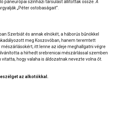
 páneurópai színházi társulást állítottak össze.
A
gyalják „Péter ostobaságait”.
ban Szerbiát és annak elnökét, a háborús bűnökkel
zot akadályozott meg Koszovóban, hanem teremtett
v mészárlásokért, itt lenne az ideje meghallgatni végre
lvánította a hírhedt srebrenicai mészárlással szemben
tatta, hogy valaha is áldozatnak nevezte volna őt.
eszélget az alkotókkal.