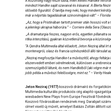
A közönség nagy része tudta, miért keltett Handke felford
mindezt Handke saját szavaival és írásaival. A Blerta Nez
idősebb figurától. Ő tanítja meg neki, hogy mindent kérdő
már a népirtás tagadásának szinonimájává vált
.”
– Florida
„Az, hogy a Pristinában tartott premier után hosszú volt a
a jelenlegi ukrajnai háborúra.”
– Corriere della Sera (Olasz
„A dramaturgia feszes, nagyon erős, egyetlen pillanatra s
ritka intenzitású, gyakran közvetlenül bevonja a közönség
“A Qendra Multimedia által előadott, Jeton Neziraj által í
montenegrói, olasz és francia színészekből álló társulat 
„Neziraj megfosztja Handke-t a művészitől, ahogy feltárja i
elszenvedett emberi sérelmeknek, különösen a srebrenicai n
szemszögéből látunk, és nem Handkéből (aki végre már nem 
jobb példa a művészi felelősségre, mint ez.”
– Verity Heal
Jeton Neziraj (1977)
koszovói drámaíró és forgatóköny
Multimedia kulturális produkciós cég alapító-igazgatója.
wiesbadeni New Plays from Europe Fesztivál fővédnöke
Koszovó fővárosában rendeznek meg. Darabjait számos 
címet viselő új művét, amelyet Balázs Zoltán állított