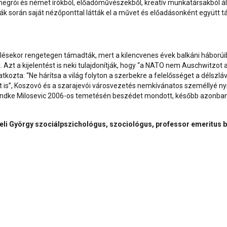
egrói és német írókból, előadóművészekből, kreatív munkatársakból álló
 során saját nézőponttal látták el a művet és előadásonként együtt tár
élésekor rengetegen támadták, mert a kilencvenes évek balkáni háborúi
l. Azt a kijelentést is neki tulajdonítják, hogy “a NATO nem Auschwit
atkozta: “Ne hárítsa a világ folyton a szerbekre a felelősséget a délszlá
is”, Koszovó és a szarajevói városvezetés nemkívánatos személlyé nyi
andke Milosevic 2006-os temetésén beszédet mondott, később azonban vi
li György szociálpszichológus, szociológus, professor emeritus b