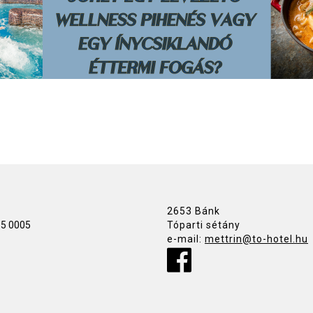
2653 Bánk
15 0005
Tóparti sétány
e-mail:
mettrin@to-hotel.hu