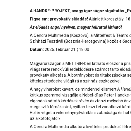
A HANDKE-PROJEKT, avagy igazságszolgáltatás „Pé
Figyelem: provokatív előadás!
Ajánlott korosztály:
16
Az előadás angol nyelven, magyar felirattal látható!
A Qendra Multimedia (Koszovó), a Mittelfest & Teatr
Színházi Fesztivál (Bosznia-Hercegovina) közös előad
Dátum:
2026. február 21. ¦ 18:00
Magyarországon a METTRIN-ben látható először a pris
világszerte rendkívüli érdeklődésre számot tartó előa
provokatív alkotása. A botrányokat és tiltakozásokat s
kötelezettségeire világít rá a színház eszközeivel.
A nagy viharokat kavart, de mindenhol elismert
A Handk
kritikus szemmel vizsgálja a Nobel-díjas Peter Handke-
elgondolkodtató kérdések révén ösztönzi mélyebb önviz
megosztó témák iránt, nyíltan teszi fel vonatkozó kér
Hol ér véget a véleménynyilvánítás szabadsága és hol 
az alkotótójától?
A Qendra Multimedia alkotói a kivételes produkció létr