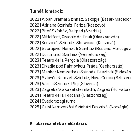
Turnéállomások:
2022 | Albán Drámai Színház, Szkopje (Észak-Macedón
2022 | Adriana Színház, Ferizaj(Koszovó)
2022 | Bitef Színház, Belgrád (Szerbia)
2022 | Mittelfest, Cividale del Friuli (Olaszország)
2022 | Koszovói Színházi Showcase (Koszovó)
2022 | Szarajevói Nemzeti Színház (Bosznia-Hercegov
2022 | Dortmundi Színház (Németország)
2023 | Teatro della Pergola (Olaszország)
2023 | Divadlo pod Palmovkou, Prága (Csehország)
2023 | Maribor Nemzetközi Színházi Fesztivál (Szlovén
2023 | Szlovén Nemzeti Színház, Nova Gorica (Szlovén
2023 | Városi Színház, Ptuj (Slovenia)
2023 | Zagrebačko kazalište mladih, Zagreb (Horvátor
2024 | Teatro della Toscana (Olaszország)
2024 | Svédországi turné
2025 | Oslói Nemzetközi Színházi Fesztivál (Norvégia)
Kritikarészletek az előadásról: