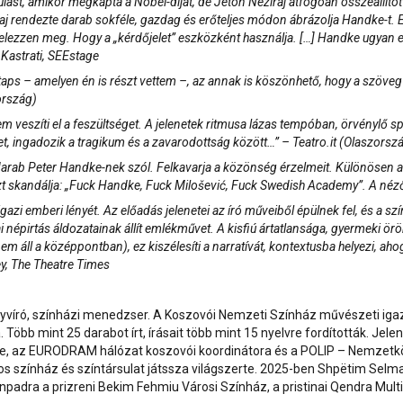
ulást, amikor megkapta a Nobel-díjat, de Jeton Neziraj átfogóan összeállít
iraj rendezte darab sokféle, gazdag és erőteljes módon ábrázolja Handke-t. 
jelezzen meg. Hogy a „kérdőjelet” eszközként használja. […] Handke ugyan el
 Kastrati, SEEstage
 taps – amelyen én is részt vettem –, az annak is köszönhető, hogy a szöveg 
ország)
em veszíti el a feszültséget. A jelenetek ritmusa lázas tempóban, örvénylő 
et, ingadozik a tragikum és a zavarodottság között…” – Teatro.it (Olaszorsz
rt darab Peter Handke-nek szól. Felkavarja a közönség érzelmeit. Különösen 
azt skandálja: „Fuck Handke, Fuck Milošević, Fuck Swedish Academy”. A néző
gazi emberi lényét. Az előadás jelenetei az író műveiből épülnek fel, és a sz
épirtás áldozatainak állít emlékművet. A kisfiú ártatlansága, gyermeki öröme
áll a középpontban), ez kiszélesíti a narratívát, kontextusba helyezi, aho
ey, The Theatre Times
víró, színházi menedzser. A Koszovói Nemzeti Színház művészeti igazga
 Több mint 25 darabot írt, írásait több mint 15 nyelvre fordították. Jele
, az EURODRAM hálózat koszovói koordinátora és a POLIP – Nemzetközi
színház és színtársulat játssza világszerte. 2025-ben Shpëtim Selma
 színpadra a prizreni Bekim Fehmiu Városi Színház, a pristinai Qendra 