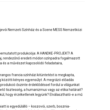
arajevói Nemzeti Színház és a Scene MESS Nemzetközi
l bemutatott produkciója: A HANDKE-PROJEKT! A
iraj, rendezőnő eredeti módon színpadra fogalmazott
ra és a művészet kapcsolódó feladataira,
angos francia színházi kitüntetést is megkapta,
ség közötti kényes egyensúlyt. A megrázó előadás
rodukció őszinte érdeklődéssel fordul a világunkat
vető tisztesség, a humanizmus vagy az etika határait?
lkül, hogy érzéketlenek legyünk? Elválasztható-e a mű
att is egyedülálló – koszovói, szerb, bosznia-