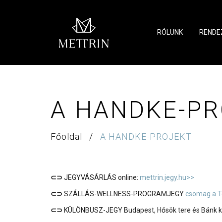
RÓLUNK
RENDE
A HANDKE-P
Főoldal
/
A HANDKE-PROJEKT
⊂⊃
JEGYVÁSÁRLÁS online:
mettrin.jegy.hu>>
⊂⊃
SZÁLLÁS-WELLNESS-PROGRAMJEGY
csomag a T
⊂⊃
KÜLÖNBUSZ-JEGY Budapest, Hősök tere és Bánk k