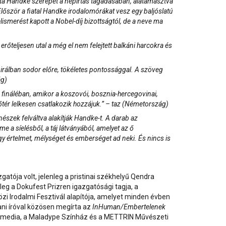
otta Handke szerepét a népirtás tagadásában, alátámasztva
Először a fiatal Handke irodalomórákat vesz egy baljóslatú
ismerést kapott a Nobel-díj bizottságtól, de a neve ma
erőteljesen utal a még el nem felejtett balkáni harcokra és
spirálban sodor előre, tökéletes pontossággal. A szöveg
ág)
a fináléban, amikor a koszovói, bosznia-hercegovinai,
tér lelkesen csatlakozik hozzájuk.”
– taz (Németország)
ínészek felváltva alakítják Handke-t. A darab az
 a síelésből, a táj látványából, amelyet az ő
gy értelmet, mélységet és emberséget ad neki. És nincs is
tója volt, jelenleg a pristinai székhelyű Qendra
nleg a Dokufest Prizren igazgatósági tagja, a
 Irodalmi Fesztivál alapítója, amelyet minden évben
ni íróval közösen megírta az
InHuman/Embertelenek
Multimedia, a Maladype Színház és a METTRIN Művészeti