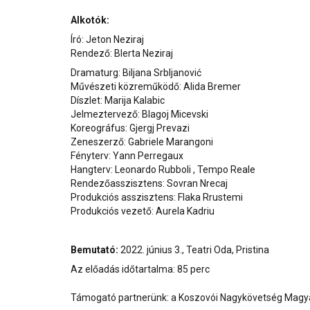
Alkotók:
Író: Jeton Neziraj
Rendező: Blerta Neziraj
Dramaturg: Biljana Srbljanović
Művészeti közreműködő: Alida Bremer
Díszlet: Marija Kalabic
Jelmeztervező: Blagoj Micevski
Koreográfus: Gjergj Prevazi
Zeneszerző: Gabriele Marangoni
Fényterv: Yann Perregaux
Hangterv: Leonardo Rubboli , Tempo Reale
Rendezőasszisztens: Sovran Nrecaj
Produkciós asszisztens: Flaka Rrustemi
Produkciós vezető: Aurela Kadriu
Bemutató:
2022. június 3., Teatri Oda, Pristina
Az előadás időtartalma: 85 perc
Támogató partnerünk: a Koszovói Nagykövetség Mag