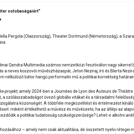
ter ostobaságaiért”
+
o della Pergola (Olaszország), Theater Dortmund (Németország), a Sz
ása.
tinai Qendra Multimedia számos nemzetközi fesztiválon nagy sikerre
dás a neves koszovói művészházaspár, Jeton Neziraj, író és Blerta Nez
em nélkülöző bátor hangú performatív mű a politikai korrektség határai
e-projekt
, amely 2024-ben a Journées de Lyon des Auteurs de Théâtre r
t, a szólásszabadságot övező globális vitákat és a társadalmi felelős
sgálatra közönségét. A többféle megközelítést és értelmezést kínáló p
déseit: miként értékelhető a művész és művészete, ha az átlépi az alap
kezdődik a politikai tudatosság szükségszerűsége? Lehet-e alkotni ané
ehozásához – amely nem csak aktualitása, de összetett nyelvi rétegei mi