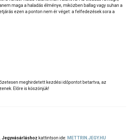
 hanem maga a haladás élménye, miközben ballag vagy suhan a
szetjárás ezen a ponton nem ér véget: a felfedezések sora a
lőzetesen meghirdetett kezdési időpontot betartva, az
zenek. Előre is köszönjük!
.
Jegyvásárláshoz
kattintson ide:
METTRIN.JEGY.HU