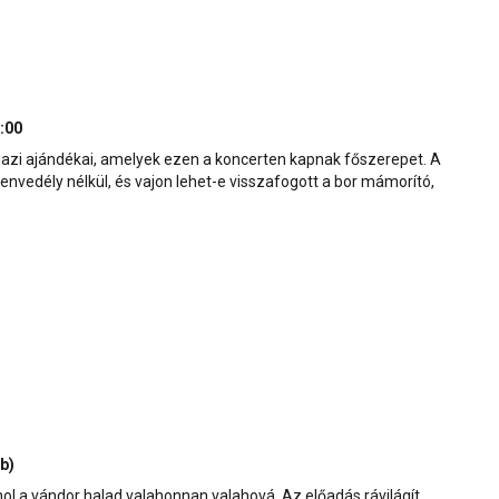
:00
igazi ajándékai, amelyek ezen a koncerten kapnak főszerepet. A
envedély nélkül, és vajon lehet-e visszafogott a bor mámorító,
b)
l a vándor halad valahonnan valahová. Az előadás rávilágít,