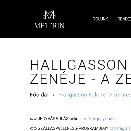
RÓLUNK
RENDE
HALLGASSON 
ZENÉJE - A 
Főoldal
/
Hallgasson Füleire! A termé
⊂⊃
JEGYVÁSÁRLÁS online:
mettrin.jegy.hu>>
⊂⊃
SZÁLLÁS-WELLNESS-PROGRAMJEGY
csomag a T