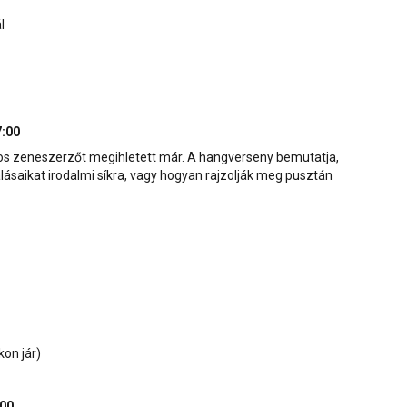
l
7:00
s zeneszerzőt megihletett már. A hangverseny bemutatja,
ásaikat irodalmi síkra, vagy hogyan rajzolják meg pusztán
kon jár)
:00