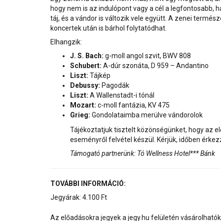
hogy nem is az indulópont vagy a cél a legfontosabb,
táj, és a vándor is változik vele együtt. A zenei termé
koncertek után is bárhol folytatódhat.
Elhangzik:
J. S. Bach:
g-moll angol szvit, BWV 808
Schubert:
A-dúr szonáta, D 959 – Andantino
Liszt:
Tájkép
Debussy:
Pagodák
Liszt:
A Wallenstadt-i tónál
Mozart:
c-moll fantázia, KV 475
Grieg:
Gondolataimba merülve vándorolok
Tájékoztatjuk tisztelt közönségünket, hogy az e
eseményről felvétel készül. Kérjük, időben érkez
Támogató partnerünk: Tó Wellness Hotel*** Bánk
TOVÁBBI INFORMÁCIÓ:
Jegyárak: 4.100 Ft
Az előadásokra jegyek a jegy.hu felületén vásárolhatók