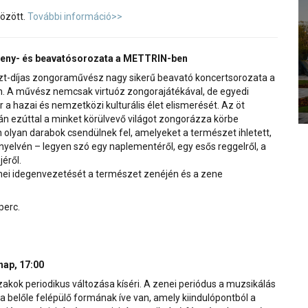
özött.
További információ>>
seny- és beavatósorozata a METTRIN-ben
iszt-díjas zongoraművész nagy sikerű beavató koncertsorozata a
 A művész nemcsak virtuóz zongorajátékával, de egyedi
r a hazai és nemzetközi kulturális élet elismerését. Az öt
tán ezúttal a minket körülvevő világot zongorázza körbe
lyan darabok csendülnek fel, amelyeket a természet ihletett,
yelvén – legyen szó egy naplementéről, egy esős reggelről, a
éről.
nei idegenvezetését a természet zenéjén és a zene
perc.
nap, 17:00
akok periodikus változása kíséri. A zenei periódus a muzsikálás
a belőle felépülő formának íve van, amely kiindulópontból a