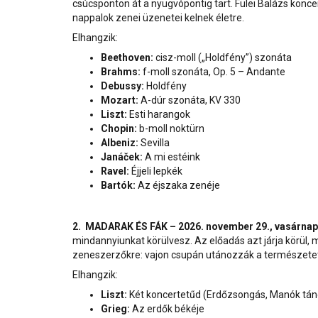
csúcsponton át a nyugvópontig tart. Fülei Balázs koncer
nappalok zenei üzenetei kelnek életre.
Elhangzik:
Beethoven:
cisz-moll („Holdfény”) szonáta
Brahms:
f-moll szonáta, Op. 5 – Andante
Debussy:
Holdfény
Mozart:
A-dúr szonáta, KV 330
Liszt:
Esti harangok
Chopin:
b-moll noktürn
Albeniz:
Sevilla
Janáček:
A mi estéink
Ravel:
Éjjeli lepkék
Bartók:
Az éjszaka zenéje
2. MADARAK ÉS FÁK – 2026. november 29., vasárnap
mindannyiunkat körülvesz. Az előadás azt járja körül,
zeneszerzőkre: vajon csupán utánozzák a természetet, 
Elhangzik:
Liszt:
Két koncertetűd (Erdőzsongás, Manók tán
Grieg:
Az erdők békéje