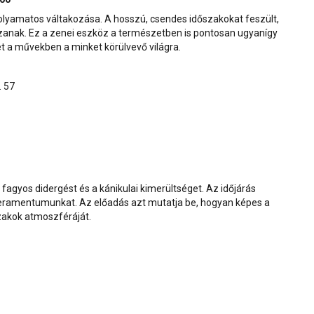
olyamatos váltakozása. A hosszú, csendes időszakokat feszült,
szanak. Ez a zenei eszköz a természetben is pontosan ugyanígy
t a művekben a minket körülvevő világra.
. 57
agyos didergést és a kánikulai kimerültséget. Az időjárás
ramentumunkat. Az előadás azt mutatja be, hogyan képes a
zakok atmoszféráját.