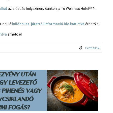
alhat
az előadás helyszínén, Bánkon, a Tó Wellness Hotel***-
a induló
különbusz-járatról információ ide kattintva
érhető el.
intva
érhető el.
Permalink