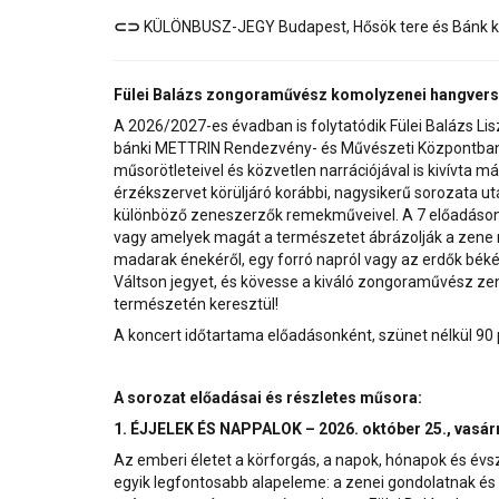
⊂⊃
KÜLÖNBUSZ-JEGY Budapest, Hősök tere és Bánk k
Fülei Balázs zongoraművész komolyzenei hangver
A 2026/2027-es évadban is folytatódik Fülei Balázs L
bánki METTRIN Rendezvény- és Művészeti Központban.
műsorötleteivel és közvetlen narrációjával is kivívta má
érzékszervet körüljáró korábbi, nagysikerű sorozata u
különböző zeneszerzők remekműveivel. A 7 előadáson o
vagy amelyek magát a természetet ábrázolják a zene n
madarak énekéről, egy forró napról vagy az erdők békéj
Váltson jegyet, és kövesse a kiváló zongoraművész ze
természetén keresztül!
A koncert időtartama előadásonként, szünet nélkül 90 
A sorozat előadásai és részletes műsora:
1. ÉJJELEK ÉS NAPPALOK – 2026. október 25., vasár
Az emberi életet a körforgás, a napok, hónapok és évsz
egyik legfontosabb alapeleme: a zenei gondolatnak és 