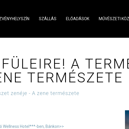
ZVÉNYHELYSZÍN
SZÁLLÁS
ELŐADÁSOK
MŰVÉSZETI KÖ
FÜLEIRE! A TERM
ZENE TERMÉSZETE
szet zenéje - A zene természete
ó Wellness Hotel***-ben, Bánkon>>