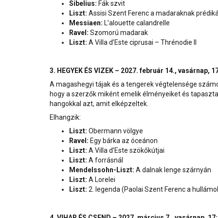
Sibelius:
Fák szvit
Liszt:
Assisi Szent Ferenc a madaraknak prédiká
Messiaen:
L’alouette calandrelle
Ravel:
Szomorú madarak
Liszt:
A Villa d’Este ciprusai – Thrénodie II
3. H
EGYEK ÉS VIZEK – 2027. február 14., vasárnap, 1
A magashegyi tájak és a tengerek végtelensége számo
hogy a szerzők miként emelik élményeiket és tapasztal
hangokkal azt, amit elképzeltek.
Elhangzik:
Liszt:
Obermann völgye
Ravel:
Egy bárka az óceánon
Liszt:
A Villa d’Este szökőkútjai
Liszt:
A forrásnál
Mendelssohn-Liszt:
A dalnak lenge szárnyán
Liszt:
A Lorelei
Liszt:
2. legenda (Paolai Szent Ferenc a hullámo
4. VIHAR ÉS CSEND – 2027. március 7., vasárnap, 17