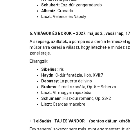
Schubert:
Esz-dúr zongoradarab
Albeniz:
Granada
Liszt:
Velence és Nápoly
6. VIRÁGOK ÉS BOROK – 2027. május 2., vasárnap, 17
A szépség, az illatok, a pompa és a derű a természet 
műsor arra keresi a választ, hogy létezhet-e mindez sz
zenei ereje.
Elhangzik:
Sibelius:
Iris
Haydn:
C-dúr fantázia, Hob. XVII:7
Debussy:
La puerta del vino
Brahms:
f-moll szonáta, Op. 5 – Scherzo
Liszt:
VI. magyar rapszódia
Schumann:
Fisz-dúr románc, Op. 28/2
Liszt:
Csardas macabre
+
1 előadás: TÁJ ÉS VÁNDOR – (pontos dátum későb
Egy zenemű sokszor nem más, mint egy megtett út, aho