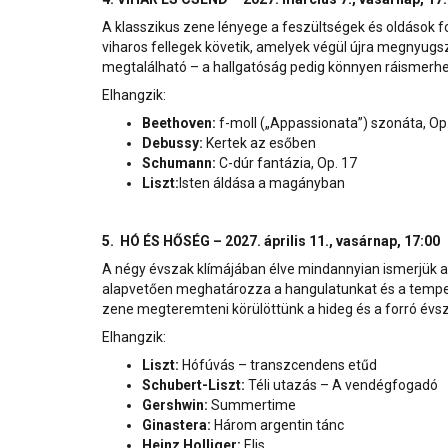
A klasszikus zene lényege a feszültségek és oldások f
viharos fellegek követik, amelyek végül újra megnyug
megtalálható – a hallgatóság pedig könnyen ráismerhe
Elhangzik:
Beethoven:
f-moll („Appassionata”) szonáta, Op
Debussy:
Kertek az esőben
Schumann:
C-dúr fantázia, Op. 17
Liszt:
Isten áldása a magányban
5. HÓ ÉS HŐSÉG – 2027. április 11., vasárnap, 17:00
A négy évszak klímájában élve mindannyian ismerjük a f
alapvetően meghatározza a hangulatunkat és a tempe
zene megteremteni körülöttünk a hideg és a forró évs
Elhangzik:
Liszt:
Hófúvás – transzcendens etűd
Schubert-Liszt:
Téli utazás – A vendégfogadó
Gershwin:
Summertime
Ginastera:
Három argentin tánc
Heinz Holliger:
Elis