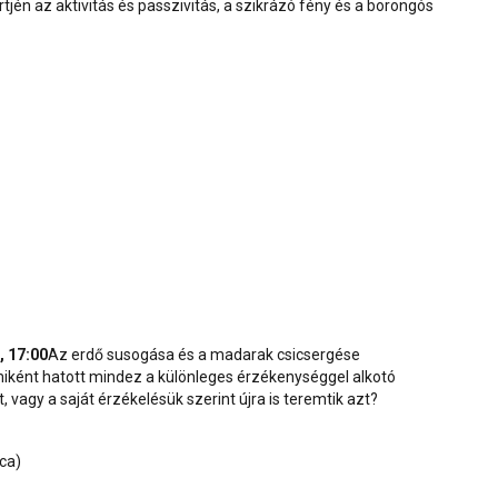
tjén az aktivitás és passzivitás, a szikrázó fény és a borongós
, 17:00
Az erdő susogása és a madarak csicsergése
 miként hatott mindez a különleges érzékenységgel alkotó
vagy a saját érzékelésük szerint újra is teremtik azt?
ca)